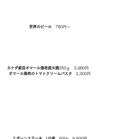
世界のビール
　780円～
カナダ産活オマール海老炭火焼
350ｇ　3,980円　
オマール海老のトマトクリームパスタ
　2,300円 
Ｔボーンステーキ　US産
　600g　9,800円