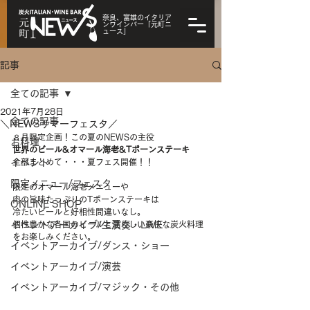
奈良、富雄のイタリア
ンワインバー「元町ニ
ュース」
記事
全ての記事
2021年7月28日
全ての記事
＼NEWSサマーフェスタ／
８月限定企画！この夏のNEWSの主役
お料理
世界のビール&オマール海老&Tボーンステーキ
イベント
全部まとめて・・・夏フェス開催！！
限定メニュー/フェスタ
限定のオマール海老メニューや
肉の旨味たっぷりのTボーンステーキは
ONLINE SHOP
冷たいビールと好相性間違いなし。
イベントアーカイブ/生演奏・LIVE
個性豊かな各国のビールと夏らしい豪快な炭火料理
をお楽しみください。
イベントアーカイブ/ダンス・ショー
イベントアーカイブ/演芸
イベントアーカイブ/マジック・その他