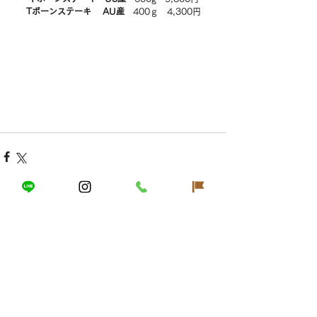
Tボーンステーキ 　AU産　
400ｇ　4,300円
すべて表示
最新記事