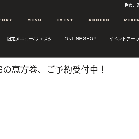
奈良、
TORY
MENU
EVENT
ACCESS
RESE
限定メニュー/フェスタ
ONLINE SHOP
イベントアーカ
ー
イベントアーカイブ/演芸
イベントアーカイブ/マジック・
EWSの恵方巻、ご予約受付中！