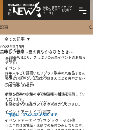
奈良、富雄のイタリア
ンワインバー「元町ニ
ュース」
記事
全ての記事
2023年6月5日
全ての記事
美味しい音楽～夏の爽やかなひととき～
元町NEWSより、久しぶりの音楽イベントのお知ら
お料理
せです♪
イベント
昨年末もご好評頂いたソプラノ歌手の丸谷晶子さん
限定メニュー/フェスタ
の美しい歌声を、上田あづ紗さんによる爽やかなハ
ープの調べと共に。
ONLINE SHOP
イベントアーカイブ/生演奏・LIVE
素敵な音楽の余韻の中でNEWSの料理を堪能してい
ただけます。
イベントアーカイブ/ダンス・ショー
五感の満たされるひとときをお過ごしください。
イベントアーカイブ/演芸
ご予約は　0742-93-8599 まで
イベントアーカイブ/マジック・その他
※ご予約はお電話・店頭での受付のみとなります。