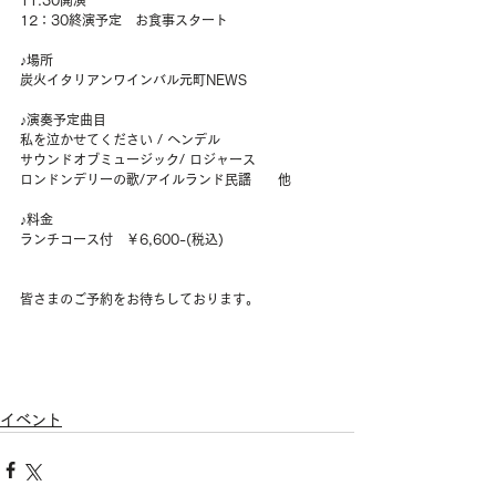
11:30開演
12：30終演予定　お食事スタート
♪場所
炭火イタリアンワインバル元町NEWS
♪演奏予定曲目
私を泣かせてください / ヘンデル
サウンドオブミュージック/ ロジャース
ロンドンデリーの歌/アイルランド民謡　　他
♪料金
ランチコース付　￥6,600-(税込)
皆さまのご予約をお待ちしております。
イベント