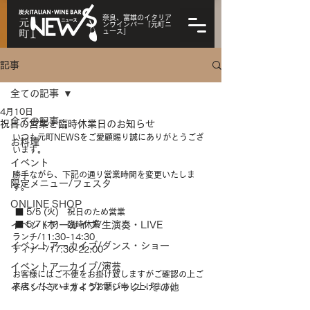
奈良、富雄のイタリア
ンワインバー「元町ニ
ュース」
記事
全ての記事
4月10日
全ての記事
祝日の営業と臨時休業日のお知らせ
いつも元町NEWSをご愛顧賜り誠にありがとうござ
お料理
います。
イベント
勝手ながら、下記の通り営業時間を変更いたしま
限定メニュー/フェスタ
す。
ONLINE SHOP
 ■ 5/5 (火)   祝日のため営業
イベントアーカイブ/生演奏・LIVE
 ■ 5/7 (木)　臨時休業
ランチ/11:30-14:30
イベントアーカイブ/ダンス・ショー
ディナー/17:30-22:00
イベントアーカイブ/演芸
お客様にはご不便をお掛け致しますがご確認の上ご
イベントアーカイブ/マジック・その他
来店くださいますようお願い申し上げます。