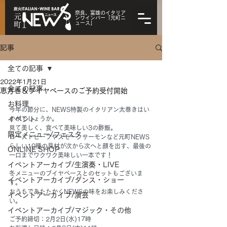
奈良、富雄のイタリア
ンワインバー「元町ニ
ュース」
記事
全ての記事
2022年1月21日
全ての記事
恵方巻＆ブイヤベースのご予約受付開始
お料理
今年の節分に、NEWS特製のイタリアン太巻きはい
イベント
かがでしょうか。
見て美しく、食べて美味しい3の酢飯。
限定メニュー/フェスタ
ローストビーフやスモークサーモンなど元町NEWS
らしい10種の具材が次から次へと顔を出す、最後の
ONLINE SHOP
一口までワクワク美味しい一本です！
イベントアーカイブ/生演奏・LIVE
冬メニューのブイヤベースとのセットもございま
イベントアーカイブ/ダンス・ショー
す。
おうちであたたかくNEWSの味をお楽しみくださ
イベントアーカイブ/演芸
い。
イベントアーカイブ/マジック・その他
ご予約締切：2月2日(水)17時