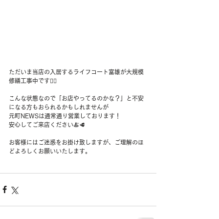
ただいま当店の入居するライフコート富雄が大規模
修繕工事中です👷‍♂️
こんな状態なので「お店やってるのかな？」と不安
になる方もおられるかもしれませんが
元町NEWSは通常通り営業しております！
安心してご来店ください🍝🥩
お客様にはご迷惑をお掛け致しますが、ご理解のほ
どよろしくお願いいたします。