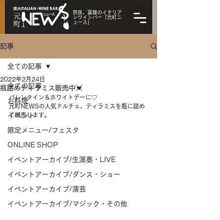
奈良、富雄のイタリア
ンワインバー「元町ニ
ュース」
記事
全ての記事
2022年2月24日
全ての記事
瓶詰めティラミス販売中💓
バレンタイン＆ホワイトデーに♡
お料理
元町NEWSの人気ドルチェ、ティラミスを瓶に詰め
イベント
て販売します。
限定メニュー/フェスタ
ONLINE SHOP
イベントアーカイブ/生演奏・LIVE
イベントアーカイブ/ダンス・ショー
イベントアーカイブ/演芸
イベントアーカイブ/マジック・その他