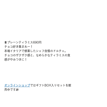
🍫プレーンティラミス690円
チョコ好き集まれー！
本場イタリアで修業したシェフ自慢のドルチェ。
チョコのザクザク感と、なめらかなティラミスの食
感がやみつきに！
オンラインショップ
ではギフトBOX入りセットを販
売中です🎁