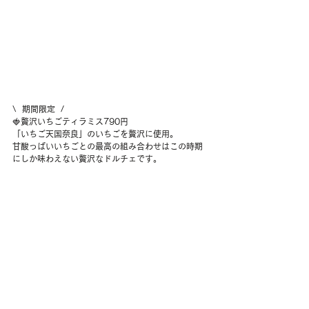
\  期間限定  /
🍓贅沢いちごティラミス790円
「いちご天国奈良」のいちごを贅沢に使用。
甘酸っぱいいちごとの最高の組み合わせはこの時期
にしか味わえない贅沢なドルチェです。