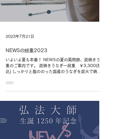
Load video
2023年7月21日
NEWSの鰻重2023
いよいよ夏も本番！ NEWSの夏の風物詩、炭焼きうな
重のご案内です。 炭焼きうなぎ一段重 ￥3,300(税
込) しっかりと脂ののった国産のうなぎを炭火で焼き
上げた逸品。 毎年大好評の、土用の丑の日限定テイク
アウトメニューです。 ◇受け渡し日時：7/30(日) ...