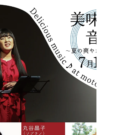
統芸能。 釈台と呼ばれる小さな机の前に座り、張扇で
パパンという音を響かせて調子良く語ります。...